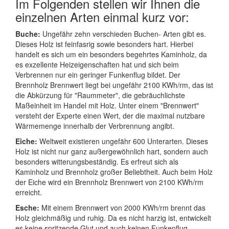
Im Folgenden stellen wir Ihnen die
einzelnen Arten einmal kurz vor:
Buche:
Ungefähr zehn verschieden Buchen- Arten gibt es.
Dieses Holz ist feinfasrig sowie besonders hart. Hierbei
handelt es sich um ein besonders begehrtes Kaminholz, da
es exzellente Heizeigenschaften hat und sich beim
Verbrennen nur ein geringer Funkenflug bildet. Der
Brennholz Brennwert liegt bei ungefähr 2100 KWh/rm, das ist
die Abkürzung für "Raummeter", die gebräuchlichste
Maßeinheit im Handel mit Holz. Unter einem "Brennwert"
versteht der Experte einen Wert, der die maximal nutzbare
Wärmemenge innerhalb der Verbrennung angibt.
Eiche:
Weltweit existieren ungefähr 600 Unterarten. Dieses
Holz ist nicht nur ganz außergewöhnlich hart, sondern auch
besonders witterungsbeständig. Es erfreut sich als
Kaminholz und Brennholz großer Beliebtheit. Auch beim Holz
der Eiche wird ein Brennholz Brennwert von 2100 KWh/rm
erreicht.
Esche:
Mit einem Brennwert von 2000 KWh/rm brennt das
Holz gleichmäßig und ruhig. Da es nicht harzig ist, entwickelt
es keine spritzende Glut und auch keinen Funkenflug.