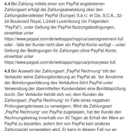
4.4
Bei Zahlung mittels einer von PayPal angebotenen
Zahlungsart erfolgt die Zahlungsabwicklung über den
Zahlungsdienstleister PayPal (Europe) S.à r.l. et Cie, S.C.A., 22-
24 Boulevard Royal, L-2449 Luxembourg (im Folgenden:
"PayPal"), unter Geltung der PayPal-Nutzungsbedingungen,
einsehbar unter
https://www.paypal.com/de/webapps/mpp/ua/useragreement-full
oder - falls der Kunde nicht über ein PayPal-Konto verfügt – unter
Geltung der Bedingungen für Zahlungen ohne PayPal-Konto,
einsehbar unter
https://www.paypal.com/de/webapps/mpp/ua/privacywax-full.
4.5
Bei Auswahl der Zahlungsart „PayPal Rechnung“ tritt der
Verkäufer seine Zahlungsforderung an PayPal ab. Vor Annahme
der Abtretungserklärung des Verkäufers führt PayPal unter
Verwendung der übermittelten Kundendaten eine Bonitätsprüfung
durch. Der Verkäufer behält sich vor, dem Kunden die
Zahlungsart „PayPal Rechnung“ im Falle eines negativen
Prüfungsergebnisses zu verweigern. Wird die Zahlungsart
„PayPal Rechnung“ von PayPal zugelassen, hat der Kunde den
Rechnungsbetrag innerhalb von 30 Tagen ab Erhalt der Ware an
PayPal zu bezahlen, sofern ihm von PayPal kein anderes
Zahlungsziel vorgegeben wird. Er kann in diesem Fall nur an