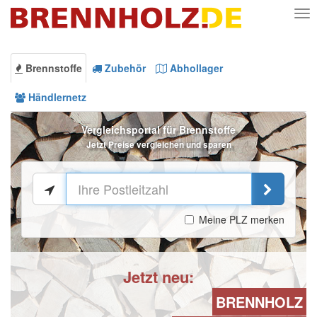
Nav
Brennstoffe
Zubehör
Abhollager
Händlernetz
Vergleichsportal für Brennstoffe
Jetzt Preise vergleichen und sparen
Meine PLZ merken
Jetzt neu:
BRENNHOLZ