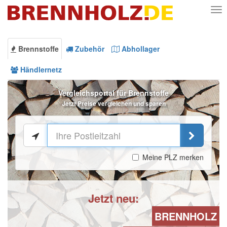
Nav
Brennstoffe
Zubehör
Abhollager
Händlernetz
Vergleichsportal für Brennstoffe
Jetzt Preise vergleichen und sparen
Meine PLZ merken
Jetzt neu:
BRENNHOLZ