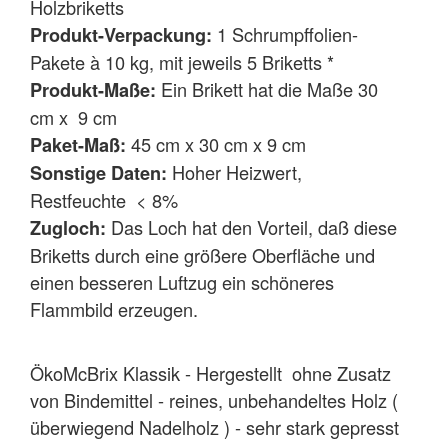
Holzbriketts
1 Schrumpffolien-
Produkt-Verpackung:
Pakete à 10 kg, mit jeweils 5 Briketts *
Ein Brikett hat die Maße 30
Produkt-Maße:
cm x 9 cm
45 cm x 30 cm x 9 cm
Paket-Maß:
Hoher Heizwert,
Sonstige Daten:
Restfeuchte < 8%
Das Loch hat den Vorteil, daß diese
Zugloch:
Briketts durch eine größere Oberfläche und
einen besseren Luftzug ein schöneres
Flammbild erzeugen.
ÖkoMcBrix Klassik - Hergestellt ohne Zusatz
von Bindemittel - reines, unbehandeltes Holz (
überwiegend Nadelholz ) - sehr stark gepresst